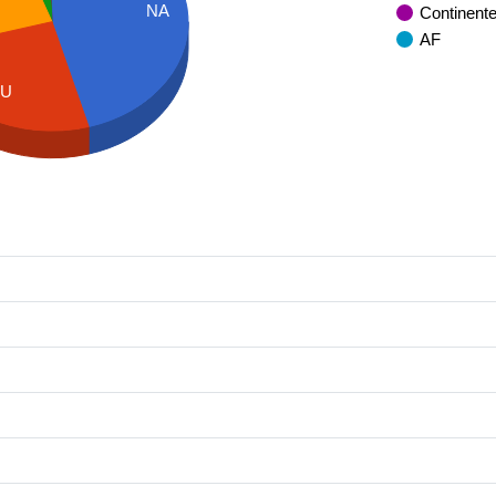
NA
Continent
AF
EU