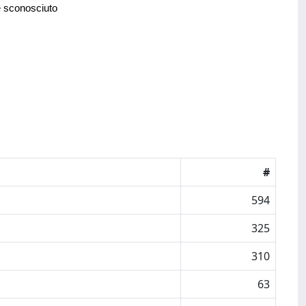
e sconosciuto
#
594
325
310
63