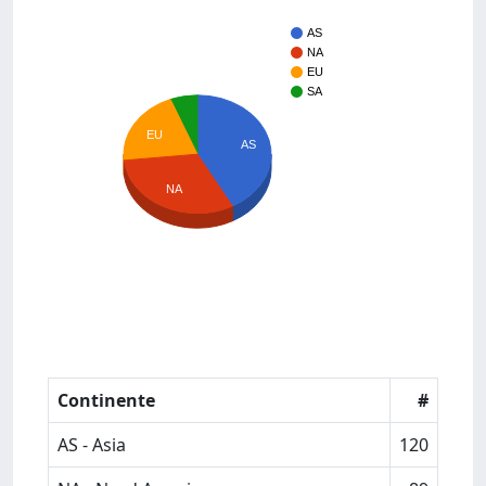
AS
NA
EU
SA
EU
AS
NA
Continente
#
AS - Asia
120