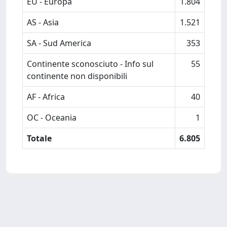
EU - Europa
1.804
AS - Asia
1.521
SA - Sud America
353
Continente sconosciuto - Info sul
55
continente non disponibili
AF - Africa
40
OC - Oceania
1
Totale
6.805
Powered by
IRIS
-
about IRIS
-