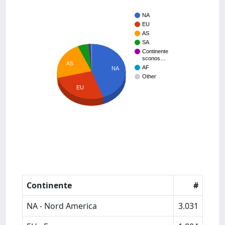
NA
EU
AS
SA
Continente
sconos…
AS
AF
NA
Other
EU
Continente
#
NA - Nord America
3.031