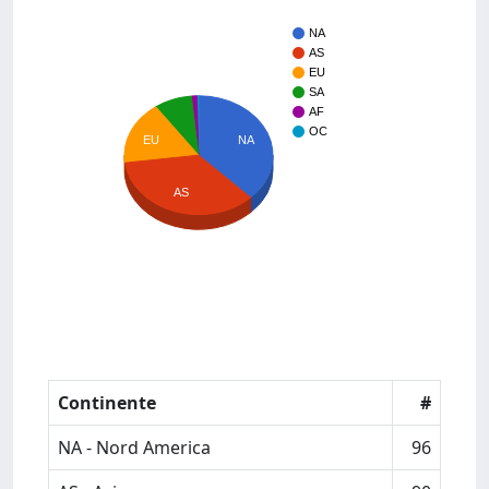
NA
AS
EU
SA
AF
OC
EU
NA
AS
Continente
#
NA - Nord America
96