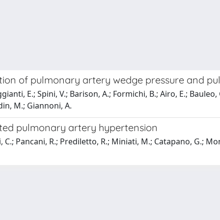
tion of pulmonary artery wedge pressure and pu
nti, E.; Spini, V.; Barison, A.; Formichi, B.; Airo, E.; Bauleo, 
din, M.; Giannoni, A.
ated pulmonary artery hypertension
 C.; Pancani, R.; Prediletto, R.; Miniati, M.; Catapano, G.; Mont