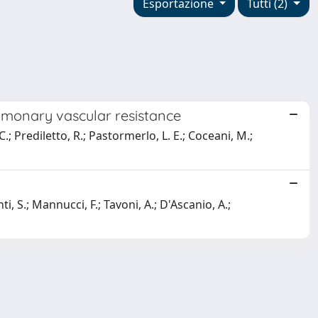
Esportazione
Tutti (2)
lmonary vascular resistance
C.; Prediletto, R.; Pastormerlo, L. E.; Coceani, M.;
i, S.; Mannucci, F.; Tavoni, A.; D'Ascanio, A.;