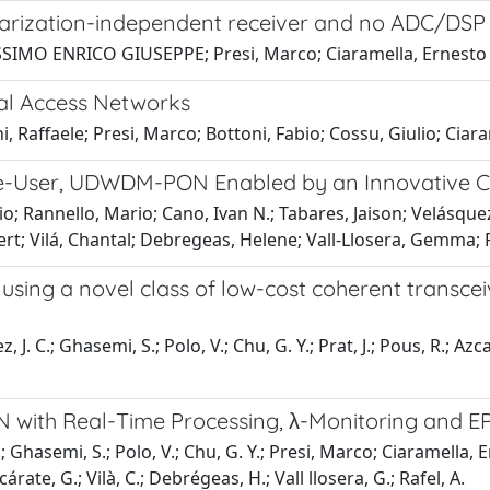
olarization-independent receiver and no ADC/DSP
MASSIMO ENRICO GIUSEPPE; Presi, Marco; Ciaramella, Ernesto
al Access Networks
Raffaele; Presi, Marco; Bottoni, Fabio; Cossu, Giulio; Ciar
to-the-User, UDWDM-PON Enabled by an Innovative 
io; Rannello, Mario; Cano, Ivan N.; Tabares, Jaison; Velásque
t; Vilá, Chantal; Debregeas, Helene; Vall-Llosera, Gemma; R
N using a novel class of low-cost coherent trans
J. C.; Ghasemi, S.; Polo, V.; Chu, G. Y.; Prat, J.; Pous, R.; Azca
 with Real-Time Processing, λ-Monitoring and 
 C.; Ghasemi, S.; Polo, V.; Chu, G. Y.; Presi, Marco; Ciaramella,
e, G.; Vilà, C.; Debrégeas, H.; Vall llosera, G.; Rafel, A.