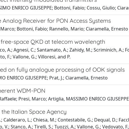
ASSIMO ENRICO GIUSEPPE; Bottoni, Fabio; Cossu, Giulio; Ciar
e Analog Receiver for PON Access Systems
arco; Bottoni, Fabio; Rannello, Mario; Ciaramella, Ernesto
t free-space QKD at telecom wavelength
, A.; Agnesi, C.; Santamato, A.; Zahidy, M.; Scriminich, A.; Fole
 F.; Vallone, G.; Villoresi, and P.
ed on fully analogue processing of OOK signals
IMO ENRICO GIUSEPPE; Prat, J.; Ciaramella, Ernesto
 coherent WDM-PON
, Raffaele; Presi, Marco; Artiglia, MASSIMO ENRICO GIUSEPPE
the Italian Space Agency
; Calderaro, L.; Chiesa, M.; Contestabile, G.; Dequal, D.; Facch
.; Stanco, A.; Tirelli, S.; Tuozzi, A.; Vallone, G.; Vedovato, F.;