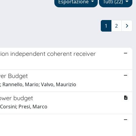
Esportazione
Tutti (22)
1
2
tion independent coherent receiver
wer Budget
; Rannello, Mario; Valvo, Maurizio
ower budget
Corsini; Presi, Marco