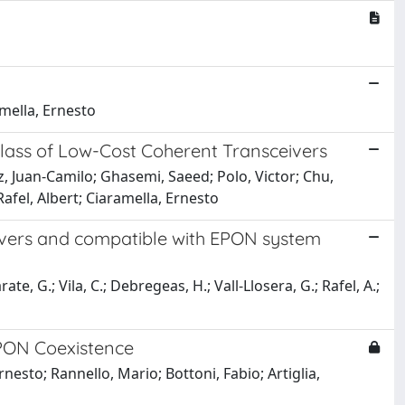
amella, Ernesto
Class of Low-Cost Coherent Transceivers
z, Juan-Camilo; Ghasemi, Saeed; Polo, Victor; Chu,
afel, Albert; Ciaramella, Ernesto
ceivers and compatible with EPON system
rate, G.; Vila, C.; Debregeas, H.; Vall-Llosera, G.; Rafel, A.;
EPON Coexistence
 Ernesto; Rannello, Mario; Bottoni, Fabio; Artiglia,