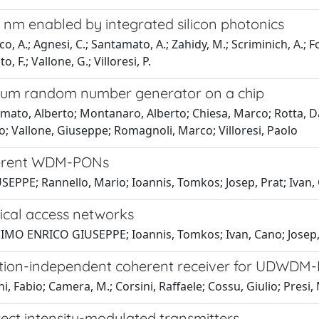
0 nm enabled by integrated silicon photonics
, A.; Agnesi, C.; Santamato, A.; Zahidy, M.; Scriminich, A.; Fole
 F.; Vallone, G.; Villoresi, P.
tum random number generator on a chip
to, Alberto; Montanaro, Alberto; Chiesa, Marco; Rotta, Davi
o; Vallone, Giuseppe; Romagnoli, Marco; Villoresi, Paolo
oherent WDM-PONs
EPPE; Rannello, Mario; Ioannis, Tomkos; Josep, Prat; Ivan, 
tical access networks
SSIMO ENRICO GIUSEPPE; Ioannis, Tomkos; Ivan, Cano; Josep, 
zation-independent coherent receiver for UDWDM
Fabio; Camera, M.; Corsini, Raffaele; Cossu, Giulio; Presi,
t intensity-modulated transmitters