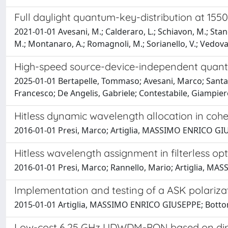
Full daylight quantum-key-distribution at 155
2021-01-01 Avesani, M.; Calderaro, L.; Schiavon, M.; Stanco
M.; Montanaro, A.; Romagnoli, M.; Sorianello, V.; Vedovato,
High-speed source-device-independent quan
2025-01-01 Bertapelle, Tommaso; Avesani, Marco; Santama
Francesco; De Angelis, Gabriele; Contestabile, Giampier
Hitless dynamic wavelength allocation in c
2016-01-01 Presi, Marco; Artiglia, MASSIMO ENRICO GIUS
Hitless wavelength assignment in filterless op
2016-01-01 Presi, Marco; Rannello, Mario; Artiglia, MA
Implementation and testing of a ASK polari
2015-01-01 Artiglia, MASSIMO ENRICO GIUSEPPE; Bottoni, 
Low-cost 6.25 GHz UDWDM-PON based on direc