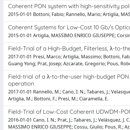
Coherent PON system with high-sensitivity p
2015-01-01 Bottoni, Fabio; Rannello, Mario; Artiglia, 
Coherent Systems for Low-Cost 10 Gb/s Optic
2015-01-01 Artiglia, MASSIMO ENRICO GIUSEPPE; Corsini, 
Field-Trial of a High-Budget, Filterless, λ-
2017-01-01 Presi, Marco; Artiglia, Massimo; Bottoni, Fab
Guang Yong; Prat, Josep; Azcarate, Gregorio; Pous, Rober
Field-trial of a λ-to-the-user high-budget PO
operation
2017-01-01 Rannello, M.; Cano, I. N.; Tabares, J.; Velasquez, 
Artiglia, M.; Bottoni, F.; Presi, M.; Ciaramella, E.
Field-Trial of Low-Cost Coherent UDWDM-PON
2016-01-01 Cano, I. N.; Prat, J.; Tabares, J.; Velásquez, J.
MASSIMO ENRICO GIUSEPPE; Cossu, Giulio; Pous, R.; Azcárat