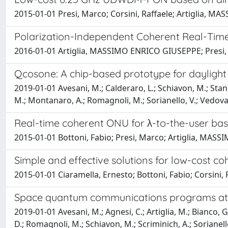
2015-01-01 Presi, Marco; Corsini, Raffaele; Artiglia, M
Polarization-Independent Coherent Real-Tim
2016-01-01 Artiglia, MASSIMO ENRICO GIUSEPPE; Presi, M
Qcosone: A chip-based prototype for dayligh
2019-01-01 Avesani, M.; Calderaro, L.; Schiavon, M.; Stanco
M.; Montanaro, A.; Romagnoli, M.; Sorianello, V.; Vedovato,
Real-time coherent ONU for λ-to-the-user bas
2015-01-01 Bottoni, Fabio; Presi, Marco; Artiglia, MASS
Simple and effective solutions for low-cost
2015-01-01 Ciaramella, Ernesto; Bottoni, Fabio; Corsini
Space quantum communications programs at 
2019-01-01 Avesani, M.; Agnesi, C.; Artiglia, M.; Bianco, G.
D.; Romagnoli, M.; Schiavon, M.; Scriminich, A.; Sorianello, V