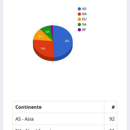
AS
NA
EU
SA
AF
SA
EU
AS
NA
Continente
#
AS - Asia
92