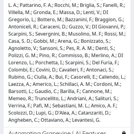
L. A.; Pattarino, F. A.; Rocchi, M.; Briglia, S.; Fanelli, R.;
Villella, M.; Gronda, E.; Massa, D.; Lenti, V.; DI
Gregorio, L.; Bottero, M.; Bazzanini, F.; Braggion, G.;
Antoniceli, R.; Caraceni, D.; Guzzo, V.; DI Giovanni, P.;
Scarpini, S.; Severgnini, B.; Musolino, M. F.; Rossi, M.;
Casa, S. D.; Gobbi, M.; Arena, G.; Bonizzato, S.;
Agnoletto, V.; Sansoni, S.; Pes, R. A. M.; Denti, S.;
Polizzi, G. M.; Pino, R.; Commisso, B.; Merlino, A.; DI
Lorenzo, L.; Porchetta, I.; Scarpini, S.; Del Furia, F.;
Colombi, E.; Covini, D.; Cavalieri, F.; Antonaci, S.;
Rubino, G.; Ciulla, A.; Bui, F.; Casorelli, E.; Caliendo, L.;
Laezza, A.; Americo, L.; Schillaci, A. M.; Cordoni, M.;
Barsotti, L.; Gaudio, C.; Barilla, F.; Cannone, M.;
Memeo, R.; Truncellito, L.; Andriani, A.; Salituri, S.;
Verrina, F.; Pafi, M.; Sebastiani, M. L.; Amico, A. F.;
Scolozzi, D.; Lupi, G.; D'Alea, A.; Catanzariti, D.;
Angheben, C.; Ottaviano, A.; Levantesi, G.
Automating Grapevine LAI Features