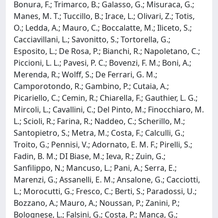
Bonura, F.; Trimarco, B.; Galasso, G.; Misuraca, G.;
Manes, M. T.; Tuccillo, B.; Irace, L.; Olivari, Z.; Totis,
O.; Ledda, A.; Mauro, C.; Boccalatte, M.; Iliceto, S.;
Cacciavillani, L.; Savonitto, S.; Tortorella, G.;
Esposito, L.; De Rosa, P.; Bianchi, R.; Napoletano, C.;
Piccioni, L. L.; Pavesi, P. C.; Bovenzi, F. M.; Boni, A.;
Merenda, R.; Wolff, S.; De Ferrari, G. M.;
Camporotondo, R.; Gambino, P.; Cutaia, A.;
Picariello, C.; Cemin, R.; Chiarella, F.; Gauthier, L. G.;
Mircoli, L.; Cavallini, C.; Del Pinto, M.; Finocchiaro, M.
L.; Scioli, R.; Farina, R.; Naddeo, C.; Scherillo, M.;
Santopietro, S.; Metra, M.; Costa, F.; Calculli, G.;
Troito, G.; Pennisi, V.; Adornato, E. M. F.; Pirelli, S.;
Fadin, B. M.; DI Biase, M.; Ieva, R.; Zuin, G.;
Sanfilippo, N.; Mancuso, L.; Pani, A.; Serra, E.;
Marenzi, G.; Assanelli, E. M.; Ansalone, G.; Cacciotti,
L.; Morocutti, G.; Fresco, C.; Berti, S.; Paradossi, U.;
Bozzano, A.; Mauro, A.; Noussan, P.; Zanini, P.;
Bolognese, L.; Falsini, G.; Costa, P.; Manca, G.;