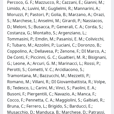
Percoco, G. F.; Mazzucco, R.; Cazzani, E.; Gianni, M.;
Limido, A.; Luvini, M.; Guglielmi, R.; Mannarini, A.;
Moruzzi, P.; Pastori, P.; Golia, B.; Marzano, A.; Orazi,
S.; Marchese, I.; Anselmi, M.; Girardi, P.; Nassiacos,
D.; Meloni, S.; Busacca, P.; Generali, C. A.; Corda, S.;
Costanza, G.; Montalto, S.; Argenziano, L.;
Tommasini, P.; Emdin, M.; Pasanisi, E. M.; Colivicchi,
F.; Tubaro, M.; Azzolini, P.; Luciani, C.; Doronzo, B.;
Coppolino, A.; Dellavesa, P.; Zenone, F.; DI Marco, A.;
De Conti, F.; Piccinni, G. C.; Gualtieri, M. R.; Bisignani,
G.; Leone, A.; Arcuri, G. M.; Marinacci, L.; Rossi, P.;
Perotti, S.; Cometti, V. C.; Arcidiacono, S.;
Tramontana, M.; Bazzucchi, M.; Mezzetti, P.;
Romano, M.; Villani, R.; DI Giovambattista, R.; Volpe,
B.; Tedesco, L.; Carini, M.; Vinci, S.; Paolini, E. A.;
Busoni, F.; Piergentili, C.; Navazio, A.; Manca, F.;
Cocco, F.; Pennetta, C. A.; Maggiolini, S.; Galbiati, R.;
Bruna, C.; Ferrero, L.; Brigido, S.; Barducci, E.;
Musacchio, D.; Manduca, B.; Marchese, D.; Patrassi,