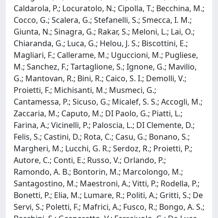
Caldarola, P.; Locuratolo, N.; Cipolla, T.; Becchina, M.;
Cocco, G.; Scalera, G.; Stefanelli, S.; Smecca, I. M.;
Giunta, N.; Sinagra, G.; Rakar, S.; Meloni, L.; Lai, O.;
Chiaranda, G.; Luca, G.; Helou, J. S.; Biscottini, E.;
Magliari, F.; Callerame, M.; Uguccioni, M.; Pugliese,
M.; Sanchez, F.; Tartaglione, S.; Ignone, G.; Mavilio,
G.; Mantovan, R.; Bini, R.; Caico, S. I.; Demolli, V.;
Proietti, F.; Michisanti, M.; Musmeci, G.;
Cantamessa, P.; Sicuso, G.; Micalef, S. S.; Accogli, M.;
Zaccaria, M.; Caputo, M.; DI Paolo, G.; Piatti, L.;
Farina, A.; Vicinelli, P.; Paloscia, L.; DI Clemente, D.;
Felis, S.; Castini, D.; Rota, C.; Casu, G.; Bonano, S.;
Margheri, M.; Lucchi, G. R.; Serdoz, R.; Proietti, P.;
Autore, C.; Conti, E.; Russo, V.; Orlando, P.;
Ramondo, A. B.; Bontorin, M.; Marcolongo, M.;
Santagostino, M.; Maestroni, A.; Vitti, P.; Rodella, P.;
Bonetti, P.; Elia, M.; Lumare, R.; Politi, A.; Gritti, S.; De
Servi, S.; Poletti, F.; Mafrici, A.; Fusco, R.; Bongo, A. S.;