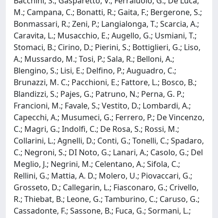
Bacchini, S.; Gasparetto, V.; Ferraiuolo, G.; De Luca,
M.; Campana, C.; Bonatti, R.; Gaita, F.; Bergerone, S.;
Bonmassari, R.; Zeni, P.; Langialonga, T.; Scarcia, A.;
Caravita, L.; Musacchio, E.; Augello, G.; Usmiani, T.;
Stomaci, B.; Cirino, D.; Pierini, S.; Bottiglieri, G.; Liso,
A.; Mussardo, M.; Tosi, P.; Sala, R.; Belloni, A.;
Blengino, S.; Lisi, E.; Delfino, P.; Auguadro, C.;
Brunazzi, M. C.; Pacchioni, E.; Fattore, L.; Bosco, B.;
Blandizzi, S.; Pajes, G.; Patruno, N.; Perna, G. P.;
Francioni, M.; Favale, S.; Vestito, D.; Lombardi, A.;
Capecchi, A.; Musumeci, G.; Ferrero, P.; De Vincenzo,
C.; Magri, G.; Indolfi, C.; De Rosa, S.; Rossi, M.;
Collarini, L.; Agnelli, D.; Conti, G.; Tonelli, C.; Spadaro,
C.; Negroni, S.; DI Noto, G.; Lanari, A.; Casolo, G.; Del
Meglio, J.; Negrini, M.; Celentano, A.; Sifola, C.;
Rellini, G.; Mattia, A. D.; Molero, U.; Piovaccari, G.;
Grosseto, D.; Callegarin, L.; Fiasconaro, G.; Crivello,
R.; Thiebat, B.; Leone, G.; Tamburino, C.; Caruso, G.;
Cassadonte, F.; Sassone, B.; Fuca, G.; Sormani, L.;