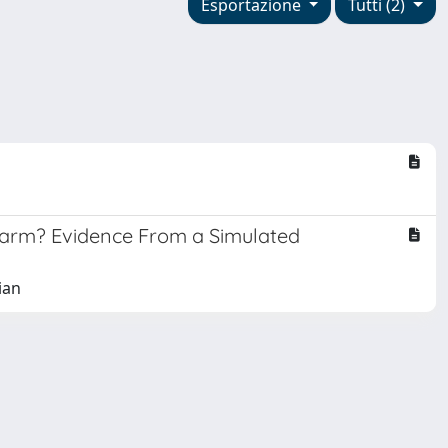
Esportazione
Tutti (2)
earm? Evidence From a Simulated
ian