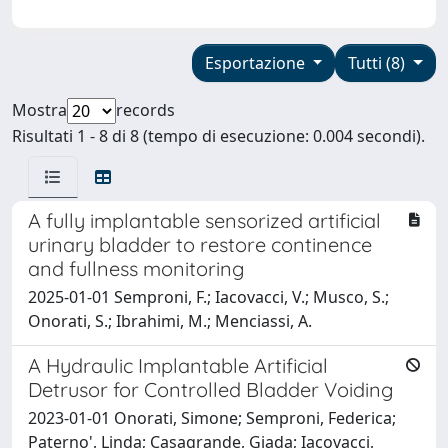
Esportazione
Tutti (8)
Mostra
records
Risultati 1 - 8 di 8 (tempo di esecuzione: 0.004 secondi).
A fully implantable sensorized artificial
urinary bladder to restore continence
and fullness monitoring
2025-01-01 Semproni, F.; Iacovacci, V.; Musco, S.;
Onorati, S.; Ibrahimi, M.; Menciassi, A.
A Hydraulic Implantable Artificial
Detrusor for Controlled Bladder Voiding
2023-01-01 Onorati, Simone; Semproni, Federica;
Paterno', Linda; Casagrande, Giada; Iacovacci,