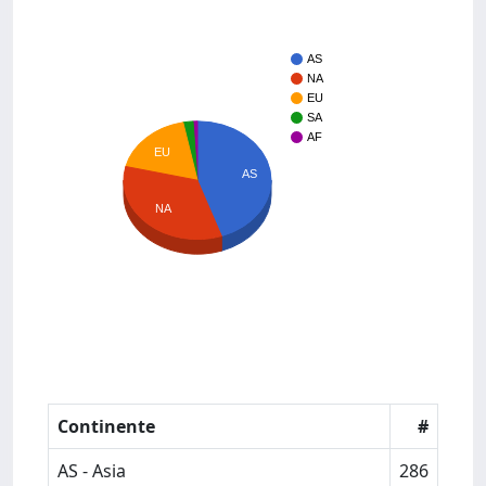
AS
NA
EU
SA
AF
EU
AS
NA
Continente
#
AS - Asia
286