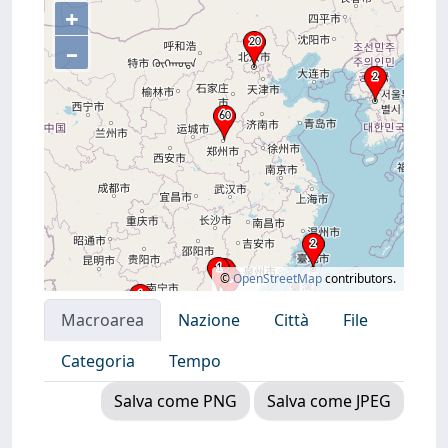
+
–
©
OpenStreetMap
contributors.
Macroarea
Nazione
Città
File
Categoria
Tempo
Salva come PNG
Salva come JPEG