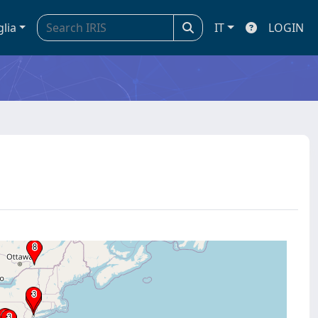
glia
IT
LOGIN