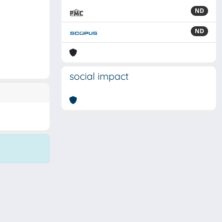
ND
ND
social impact