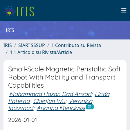
IRIS
IRIS
SIARI SSSUP
1 Contributo su Rivista
1.1 Articolo su Rivista/Article
Small‐Scale Magnetic Peristaltic Soft
Robot With Mobility and Transport
Capabilities
Mohammad Hasan Dad Ansari
;
Linda
Paterno
;
Chenjun Wu
;
Veronica
Iacovacci
;
Arianna Menciassi
2026-01-01