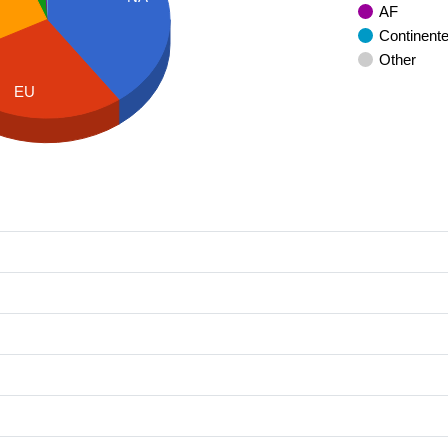
AF
Continent
Other
EU