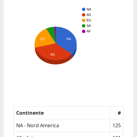
NA
AS
EU
SA
AF
NA
EU
AS
Continente
#
NA - Nord America
125