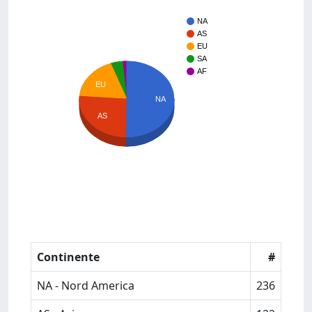
NA
AS
EU
SA
AF
EU
NA
AS
Continente
#
NA - Nord America
236