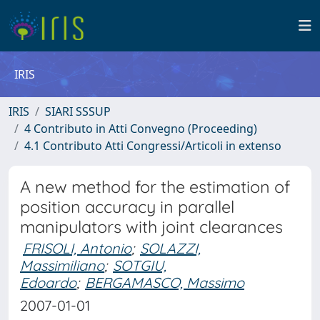
IRIS
IRIS
SIARI SSSUP
4 Contributo in Atti Convegno (Proceeding)
4.1 Contributo Atti Congressi/Articoli in extenso
A new method for the estimation of
position accuracy in parallel
manipulators with joint clearances
FRISOLI, Antonio
;
SOLAZZI,
Massimiliano
;
SOTGIU,
Edoardo
;
BERGAMASCO, Massimo
2007-01-01