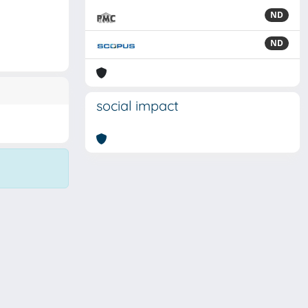
ND
ND
social impact