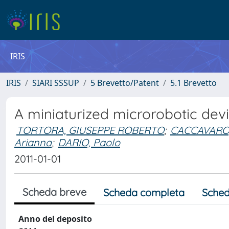
IRIS
IRIS
SIARI SSSUP
5 Brevetto/Patent
5.1 Brevetto
A miniaturized microrobotic devi
TORTORA, GIUSEPPE ROBERTO
;
CACCAVARO,
Arianna
;
DARIO, Paolo
2011-01-01
Scheda breve
Scheda completa
Sched
Anno del deposito