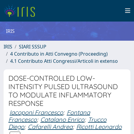
IRIS
IRIS
SIARI SSSUP
4 Contributo in Atti Convegno (Proceeding)
4.1 Contributo Atti Congressi/Articoli in extenso
DOSE-CONTROLLED LOW-
INTENSITY PULSED ULTRASOUND
TO MODULATE INFLAMMATORY
RESPONSE
Iacoponi Francesco
;
Fontana
Francesco
;
Catalano Enrico
;
Trucco
Diego
;
Cafarelli Andrea
;
Ricotti Leonardo