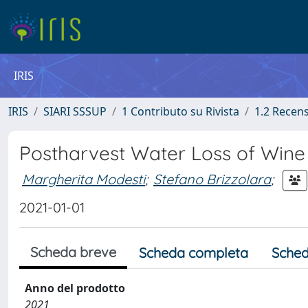
IRIS
IRIS
SIARI SSSUP
1 Contributo su Rivista
1.2 Recen
Postharvest Water Loss of Win
Margherita Modesti
;
Stefano Brizzolara
;
2021-01-01
Scheda breve
Scheda completa
Sched
Anno del prodotto
2021