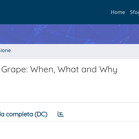
Home
Sfo
sione
e Grape: When, What and Why
a completa (DC)