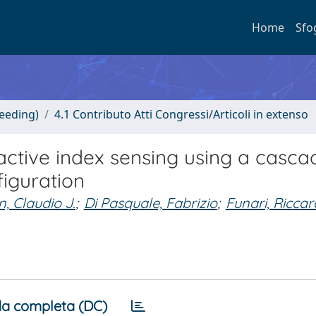
Home
Sfo
ceeding)
4.1 Contributo Atti Congressi/Articoli in extenso
tive index sensing using a casca
iguration
, Claudio J.
;
Di Pasquale, Fabrizio
;
Funari, Ricca
a completa (DC)