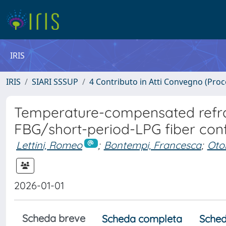
IRIS
IRIS
SIARI SSSUP
4 Contributo in Atti Convegno (Pro
Temperature-compensated refrac
FBG/short-period-LPG fiber conf
Lettini, Romeo
;
Bontempi, Francesca
;
Oton
2026-01-01
Scheda breve
Scheda completa
Sched