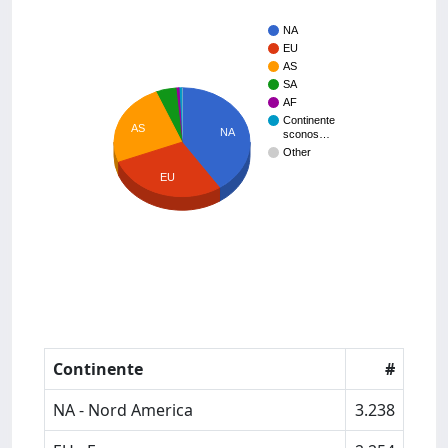
NA
EU
AS
SA
AF
Continente
AS
NA
sconos…
Other
EU
Continente
#
NA - Nord America
3.238