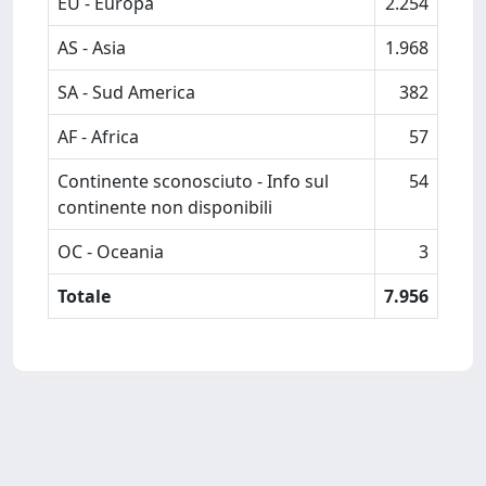
EU - Europa
2.254
AS - Asia
1.968
SA - Sud America
382
AF - Africa
57
Continente sconosciuto - Info sul
54
continente non disponibili
OC - Oceania
3
Totale
7.956
Powered by
IRIS
-
about IRIS
-