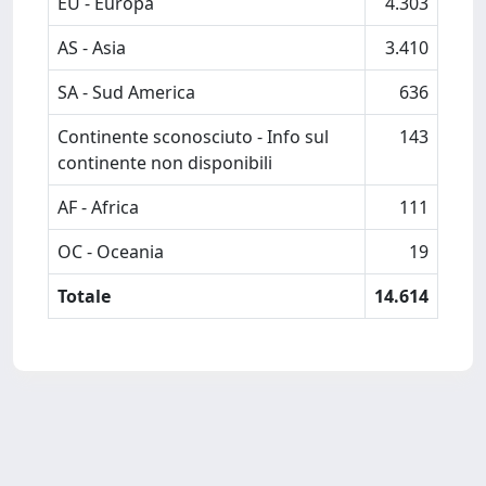
EU - Europa
4.303
AS - Asia
3.410
SA - Sud America
636
Continente sconosciuto - Info sul
143
continente non disponibili
AF - Africa
111
OC - Oceania
19
Totale
14.614
Powered by
IRIS
-
about IRIS
-