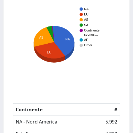
NA
EU
AS
SA
Continente
sconos…
AS
NA
AF
Other
EU
Continente
#
NA - Nord America
5.992