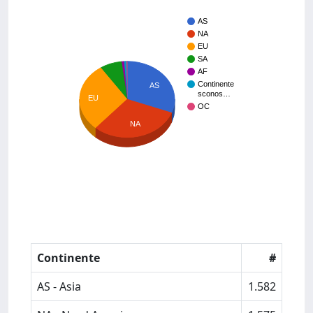
AS
NA
EU
SA
AF
Continente
AS
sconos…
EU
OC
NA
Continente
#
AS - Asia
1.582