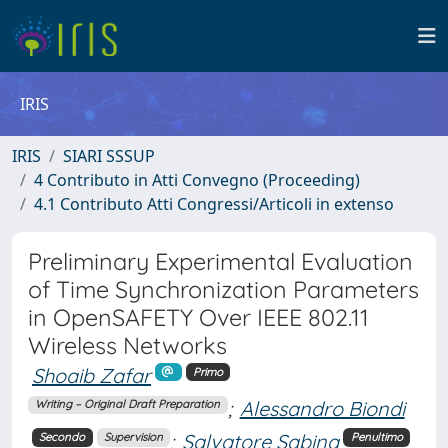
IRIS
IRIS
SIARI SSSUP
4 Contributo in Atti Convegno (Proceeding)
4.1 Contributo Atti Congressi/Articoli in extenso
Preliminary Experimental Evaluation
of Time Synchronization Parameters
in OpenSAFETY Over IEEE 802.11
Wireless Networks
Shoaib Zafar
Primo
;
Alessandro Biondi
Writing – Original Draft Preparation
;
Salvatore Sabina
Secondo
Supervision
Penultimo