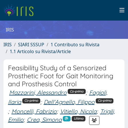
IRIS
IRIS
SIARI SSSUP
1 Contributo su Rivista
1.1 Articolo su Rivista/Article
Feasibility Study of a Sensorized
Prosthetic Foot for Gait Monitoring
and Prosthesis Control
Mazzarini, Alessandro
;
Fagioli,
Co-primo
Ilaria
;
Dell'Agnello, Filippo
Co-primo
Co-primo
;
Moncelli, Fabrizio
;
Vitiello, Nicola
;
Trigili,
Emilio
;
Crea, Simona
Ultimo