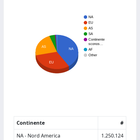
NA
EU
AS
SA
Continente
sconos…
AS
NA
AF
Other
EU
Continente
#
NA - Nord America
1.250.124